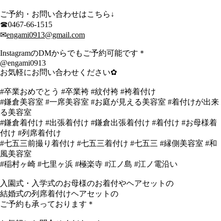
ご予約・お問い合わせはこちら↓
☎︎0467-66-1515
✉︎
engami0913@gmail.com
InstagramのDMからでもご予約可能です＊
@engami0913
お気軽にお問い合わせください✿︎
#卒業おめでとう #卒業袴 #紋付袴 #袴着付け
#鎌倉美容室 #一席美容室 #お庭が見える美容室 #着付けが出来
る美容室
#鎌倉着付け #出張着付け #鎌倉出張着付け #着付け #お母様着
付け #列席着付け
#七五三前撮り着付け #七五三着付け #七五三 #縁側美容室 #和
風美容室
#稲村ヶ崎 #七里ヶ浜 #極楽寺 #江ノ島 #江ノ電沿い
入園式・入学式のお母様のお着付やヘアセットの
結婚式の列席着付けヘアセットの
ご予約も承っております＊