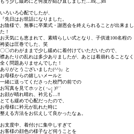
もう少し緩めにと何度か結び直しました…m(._.)m
いろいろ心配でしたが、
『先日はお世話になりました。
お陰様で、無事に卒業式・謝恩会を終えられることが出来まし
た！
お天気にも恵まれて、素晴らしい式となり、子供達100名程の
袴姿は圧巻でした、笑
〇〇のわがままで少し緩めに着付けていただいたので、
襟あたりの乱れは多少ありましたが、あとは着崩れることなく
全く問題ありませんでした！
ありがとうございました(^^)』と
お母様からの嬉しいメールと
一緒に送ってくださった校門の前での
お写真を見てホッと( ･ᴗ･̥̥̥ )♡︎ʾʾ
お顔が晴れ晴れ、衿元も…‼︎
とても緩めで心配だったので、
お母様に衿元が乱れた時に
整える方法をお伝えして良かったなぁ。
お支度中、着付けに集中しすぎて
お客様の顔色の様子など伺うことを