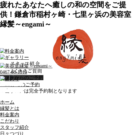
疲れたあなたへ癒しの和の空間をご提
供！鎌倉市稲村ヶ崎・七里ヶ浜の美容室
縁髪～engami～
0467-66-1515
アプリからのご予約
WEBからのご予約
※当サロンは完全予約制となります
ホーム
縁髪とは
料金案内
こだわり
スタッフ紹介
日々つづり