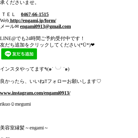
承くださいませ。
ＴＥＬ
0467-66-1515
Web
http://engami.jp/form/
メール✉︎
engami0913@gmail.com
LINE@でも24時間ご予約受付中です！
友だち追加をクリックしてください(*Ü*)❤︎
インスタやってます٩(๑˙╰╯˙๑)
良かったら、いいね‼︎フォローお願いします♡
www.instagram.com/engami0913/
rikuo☺︎megumi
美容室縁髪～engami～