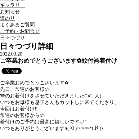
ギャラリー
お知らせ
道のり
よくあるご質問
ご予約・お問合せ
日々つづり
日々つづり詳細
2022.03.20
ご卒業おめでとうございます✿︎紋付袴着付け
ご卒業おめでとうございます✿︎
先日、常連のお客様の
袴のお着付けをさせていただきました(´∀`,,人)
いつもお母様も息子さんもカットしに来てくださり、
今回はお着付け‼︎
常連のお客様からの
着付けのご予約は最高に嬉しいです♡︎ʾʾ
いつもありがとうございます٩( ᐛ )ᵗᑋᵃᐢᵏ ᵞᵒᵘ*( ᐖ )۶