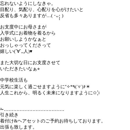
忘れないようにしなきゃ。
目配り、気配り、心配りを心がけたいと
反省も多々ありますが…( ･ᴗ･̥̥̥ )
お支度中にお母さまが
入学式にお着物を着るから
お願いしようかなぁと
おっしゃってくださって
嬉しい(´∀`,,人)♥
また大切な日にお支度させて
いただきたいなぁ⭐︎
中学校生活も
元気に楽しく過ごせますように⁺✧*٩(˙▿︎˙)۶☀︎
人生これから、明るく未来になりますように✩︎⡱
✁︎‥‥‥‥‥‥‥‥‥‥‥‥‥‥‥‥‥‥‥
引き続き
着付け&ヘアセットのご予約お待ちしております。
出張も致します。