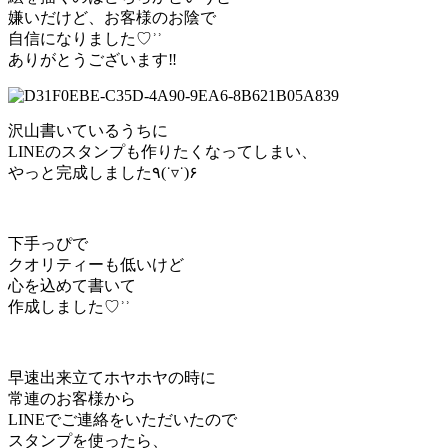
嫌いだけど、お客様のお陰で
自信になりました♡︎ʾʾ
ありがとうございます‼︎
沢山書いているうちに
LINEのスタンプも作りたくなってしまい、
やっと完成しました٩(˙▿︎˙)۶
下手っぴで
クオリティーも低いけど
心を込めて書いて
作成しました♡︎ʾʾ
早速出来立てホヤホヤの時に
常連のお客様から
LINEでご連絡をいただいたので
スタンプを使ったら、