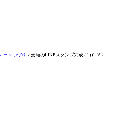
>
日々つづり
> 念願のLINEスタンプ完成 ( ¨̮ ) ( ¨̮ )♡︎