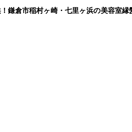
鎌倉市稲村ヶ崎・七里ヶ浜の美容室縁髪～