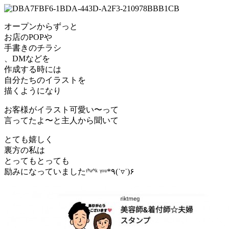
オープンからずっと
お店のPOPや
手書きのチラシ
、DMなどを
作成する時には
自分たちのイラストを
描くようになり
お客様がイラスト可愛い〜って
言ってたよ〜と主人から聞いて
とても嬉しく
裏方の私は
とってもとっても
励みになっていましたᵗᑋᵃᐢᵏ ᵞᵒᵘ*٩(˙▿︎˙)۶