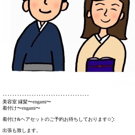
︎‥‥‥‥‥‥‥‥‥‥‥‥‥‥‥‥‥‥
美容室 縁髪〜engami〜
着付け〜engami〜
着付け&ヘアセットのご予約お待ちしております✩︎⡱
出張も致します。