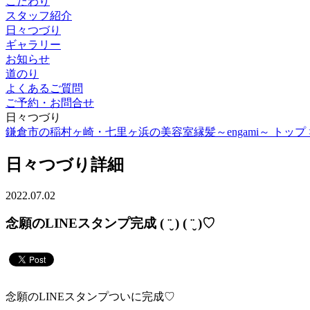
こだわり
スタッフ紹介
日々つづり
ギャラリー
お知らせ
道のり
よくあるご質問
ご予約・お問合せ
日々つづり
鎌倉市の稲村ヶ崎・七里ヶ浜の美容室縁髪～engami～ トップ 
日々つづり詳細
2022.07.02
念願のLINEスタンプ完成 ( ¨̮ ) ( ¨̮ )♡︎
念願のLINEスタンプついに完成♡