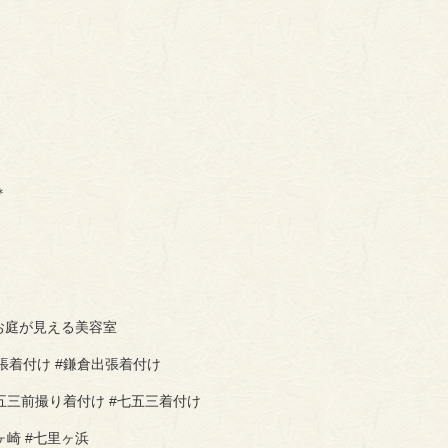
＊
#お庭が見える美容室
張着付け #鎌倉出張着付け
七五三前撮り着付け #七五三着付け
ヶ崎 #七里ヶ浜