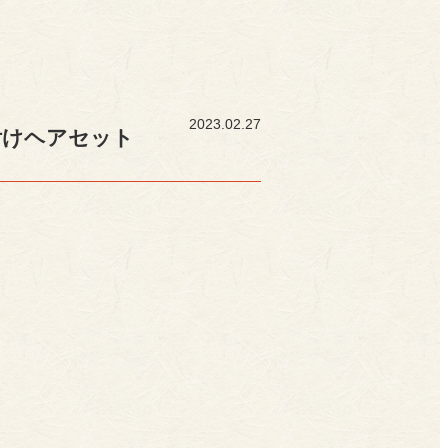
2023.02.27
着付けヘアセット