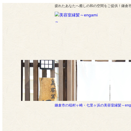
疲れたあなたへ癒しの和の空間をご提供！鎌倉市稲
鎌倉市の稲村ヶ崎・七里ヶ浜の美容室縁髪～enga