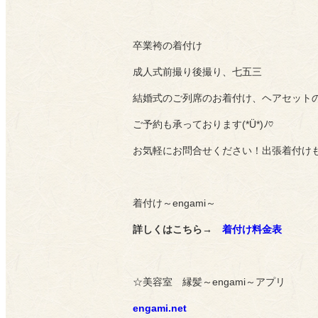
卒業袴の着付け
成人式前撮り後撮り、七五三
結婚式のご列席のお着付け、ヘアセット
ご予約も承っております(*Ü*)ﾉ♡
お気軽にお問合せください！出張着付け
着付け～engami～
詳しくはこちら→
着付け料金表
☆美容室 縁髪～engami～アプリ
engami.net