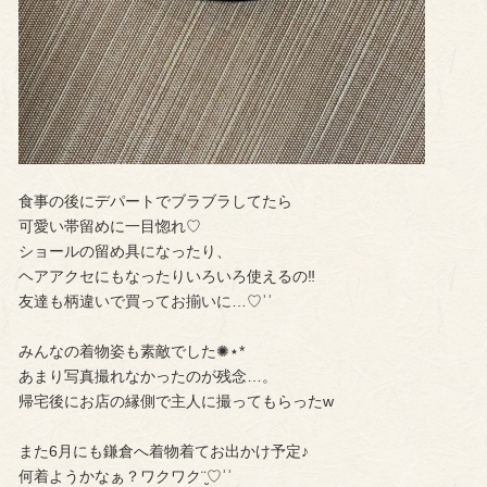
食事の後にデパートでブラブラしてたら
可愛い帯留めに一目惚れ♡
ショールの留め具になったり、
ヘアアクセにもなったりいろいろ使えるの‼︎
友達も柄違いで買ってお揃いに…♡︎ʾʾ
みんなの着物姿も素敵でした✺⋆*
あまり写真撮れなかったのが残念…。
帰宅後にお店の縁側で主人に撮ってもらったw
また6月にも鎌倉へ着物着てお出かけ予定♪
何着ようかなぁ？ワクワク¨̮♡︎ʾʾ