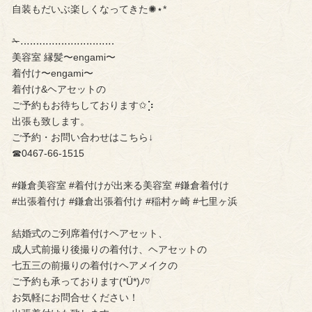
自装もだいぶ楽しくなってきた✺⋆*
✁︎‥‥‥‥‥‥‥‥‥‥‥‥‥‥‥
美容室 縁髪〜engami〜
着付け〜engami〜
着付け&ヘアセットの
ご予約もお待ちしております✩︎⡱
出張も致します。
ご予約・お問い合わせはこちら↓
☎︎0467-66-1515
#鎌倉美容室 #着付けが出来る美容室 #鎌倉着付け
#出張着付け #鎌倉出張着付け #稲村ヶ崎 #七里ヶ浜
結婚式のご列席着付けヘアセット、
成人式前撮り後撮りの着付け、ヘアセットの
七五三の前撮りの着付けヘアメイクの
ご予約も承っております(*Ü*)ﾉ♡
お気軽にお問合せください！