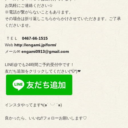
お気軽にご連絡ください☆
※電話が繋がらないこともあります。
その場合は折り返しこちらからかけさせていただきます。ご了承
くださいませ。
ＴＥＬ
0467-66-1515
Web
http://engami.jp/form/
メール✉︎
engami0913@gmail.com
LINE@でも24時間ご予約受付中です！
友だち追加をクリックしてください(*Ü*)❤︎
インスタやってます٩(๑˙╰╯˙๑)
良かったら、いいね‼︎フォローお願いします♡