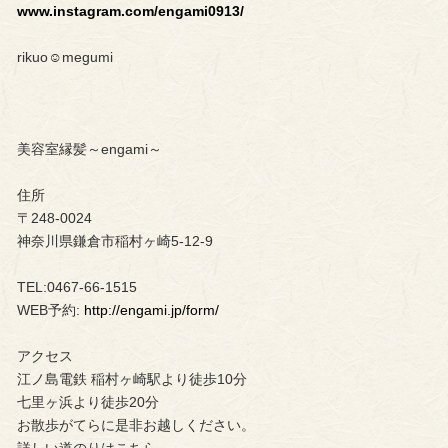
www.instagram.com/engami0913/
rikuo☺︎megumi
美容室縁髪～engami～
住所
〒248-0024
神奈川県鎌倉市稲村ヶ崎5-12-9
TEL:0467-66-1515
WEB予約:
http://engami.jp/form/
アクセス
江ノ島電鉄 稲村ヶ崎駅より徒歩10分
七里ヶ浜より徒歩20分
お散歩がてらに是非お越しください。