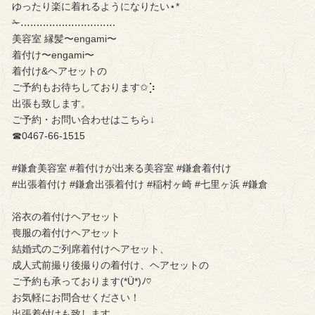
ゆったり楽に着れるようになりたい⋆*
✁︎‥‥‥‥‥‥‥‥‥‥‥‥‥‥‥
美容室 縁髪〜engami〜
着付け〜engami〜
着付け&ヘアセットの
ご予約もお待ちしております✩︎⡱
出張も致します。
ご予約・お問い合わせはこちら↓
☎︎0467-66-1515
#鎌倉美容室 #着付けが出来る美容室 #鎌倉着付け
#出張着付け #鎌倉出張着付け #稲村ヶ崎 #七里ヶ浜 #鎌倉
浴衣の着付けヘアセット
喪服の着付けヘアセット
結婚式のご列席着付けヘアセット、
成人式前撮り後撮りの着付け、ヘアセットの
ご予約も承っております(*Ü*)ﾉ♡
お気軽にお問合せください！
出張着付けも致します。