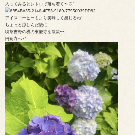
入ってみるとレトロで落ち着く〜♡︎ʾʾ
アイスコーヒーもより美味しく感じるね¨̮
ちょっと涼しんだ後に
喫茶吉野の横の東慶寺を散策〜
円覚寺へ⋆*