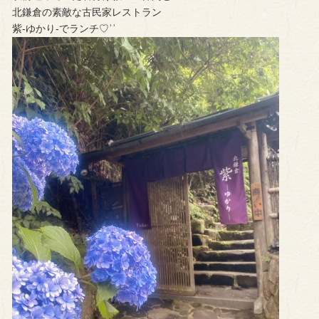
北鎌倉の素敵な古民家レストラン
紫-ゆかり-でランチ♡︎ʾʾ