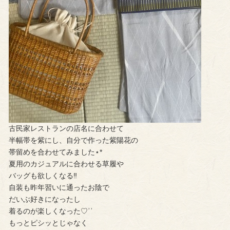
古民家レストランの店名に合わせて
半幅帯を紫にし、自分で作った紫陽花の
帯留めを合わせてみました⋆*
夏用のカジュアルに合わせる草履や
バッグも欲しくなる‼︎
自装も昨年習いに通ったお陰で
だいぶ好きになったし
着るのが楽しくなった♡︎ʾʾ
もっとピシッとじゃなく