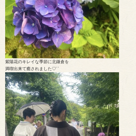
紫陽花のキレイな季節に北鎌倉を
満喫出来て癒されました♡︎ʾʾ