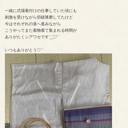
一緒に式場着付けの仕事していた頃にも
刺激を受けながら切磋琢磨してたけど
今はそれぞれの道へ進みながら
こうやってまた着物着て集まれる時間が
ありがたくシアワセです¨̮¨̮¨̮♡︎ʾʾ
いつもありがとう♡︎ʾʾ