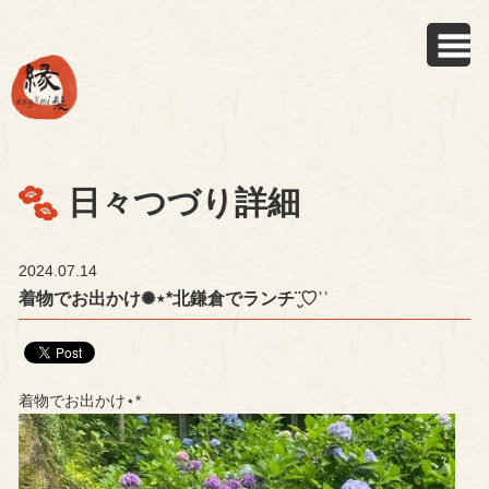
日々つづり詳細
2024.07.14
着物でお出かけ✺⋆*北鎌倉でランチ¨̮♡︎ʾʾ
着物でお出かけ⋆*