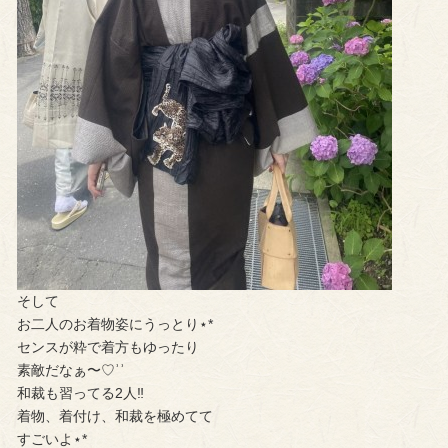
そして
お二人のお着物姿にうっとり⋆*
センスが粋で着方もゆったり
素敵だなぁ〜♡︎ʾʾ
和裁も習ってる2人‼︎
着物、着付け、和裁を極めてて
すごいよ⋆*