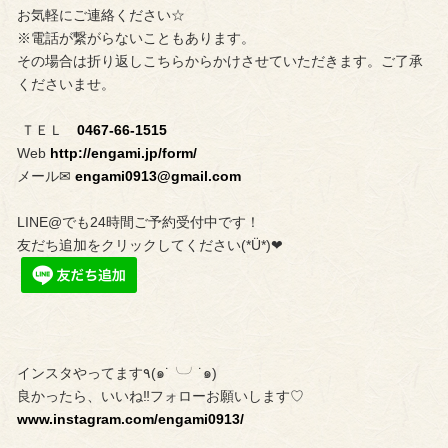
お気軽にご連絡ください☆
※電話が繋がらないこともあります。
その場合は折り返しこちらからかけさせていただきます。ご了承
くださいませ。
ＴＥＬ
0467-66-1515
Web
http://engami.jp/form/
メール✉︎
engami0913@gmail.com
LINE@でも24時間ご予約受付中です！
友だち追加をクリックしてください(*Ü*)❤︎
インスタやってます٩(๑˙╰╯˙๑)
良かったら、いいね‼︎フォローお願いします♡
www.instagram.com/engami0913/