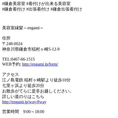
#鎌倉美容室 #着付けが出来る美容室
#鎌倉着付け #出張着付け #鎌倉出張着付け
美容室縁髪～engami～
住所
〒248-0024
神奈川県鎌倉市稲村ヶ崎5-12-9
TEL:0467-66-1515
WEB予約:
http://engami.jp/form/
アクセス
江ノ島電鉄 稲村ヶ崎駅より徒歩10分
七里ヶ浜より徒歩20分
お散歩がてらに是非お越しください。
詳しい道のりはこちら
http://engami.jp/way/#way
営業時間 9:00～18:00