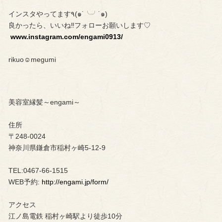
インスタやってます٩(๑˙╰╯˙๑)
良かったら、いいね‼︎フォローお願いします♡
www.instagram.com/engami0913/
rikuo☺︎megumi
美容室縁髪～engami～
住所
〒248-0024
神奈川県鎌倉市稲村ヶ崎5-12-9
TEL:0467-66-1515
WEB予約:
http://engami.jp/form/
アクセス
江ノ島電鉄 稲村ヶ崎駅より徒歩10分