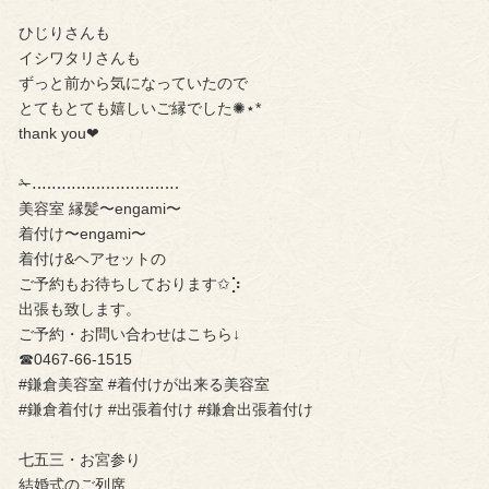
ひじりさんも
イシワタリさんも
ずっと前から気になっていたので
とてもとても嬉しいご縁でした✺⋆*
thank you❤︎
✁︎‥‥‥‥‥‥‥‥‥‥‥‥‥‥‥
美容室 縁髪〜engami〜
着付け〜engami〜
着付け&ヘアセットの
ご予約もお待ちしております✩︎⡱
出張も致します。
ご予約・お問い合わせはこちら↓
☎︎0467-66-1515
#鎌倉美容室 #着付けが出来る美容室
#鎌倉着付け #出張着付け #鎌倉出張着付け
七五三・お宮参り
結婚式のご列席