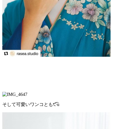
そして可愛いワンコとも੯‧̀͡u