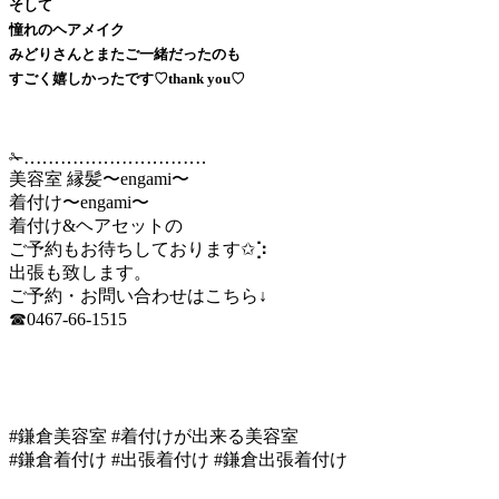
そして
憧れのヘアメイク
みどりさんとまたご一緒だったのも
すごく嬉しかったです♡thank you♡
✁︎‥‥‥‥‥‥‥‥‥‥‥‥‥‥‥
美容室 縁髪〜engami〜
着付け〜engami〜
着付け&ヘアセットの
ご予約もお待ちしております✩︎⡱
出張も致します。
ご予約・お問い合わせはこちら↓
☎︎0467-66-1515
#鎌倉美容室 #着付けが出来る美容室
#鎌倉着付け #出張着付け #鎌倉出張着付け