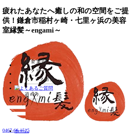
疲れたあなたへ癒しの和の空間をご提
供！鎌倉市稲村ヶ崎・七里ヶ浜の美容
室縁髪～engami～
0467-66-1515
ホーム