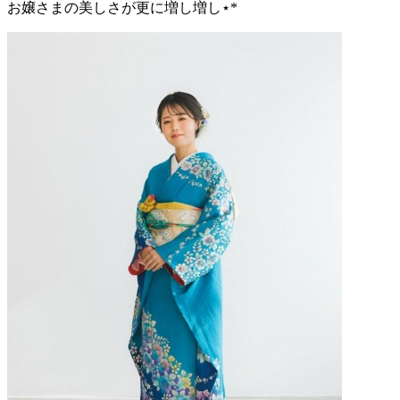
お嬢さまの美しさが更に増し増し⋆*