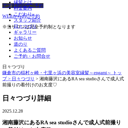
縁髪とは
アプリからのご予約
料金案内
こだわり
WEBからのご予約
スタッフ紹介
日々つづり
※当サロンは完全予約制となります
ギャラリー
お知らせ
道のり
よくあるご質問
ご予約・お問合せ
日々つづり
鎌倉市の稲村ヶ崎・七里ヶ浜の美容室縁髪～engami～ トッ
プ >
日々つづり
> 湘南藤沢にあるRA sea studioさんで成人式
前撮りの着付けのお支度♡
日々つづり詳細
2025.12.28
湘南藤沢にあるRA sea studioさんで成人式前撮り