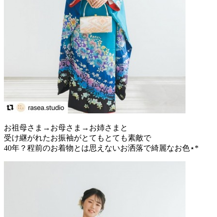
お祖母さま→お母さま→お姉さまと
受け継がれたお振袖がとてもとても素敵で
40年？程前のお着物とは思えないお洒落で綺麗なお色⋆*