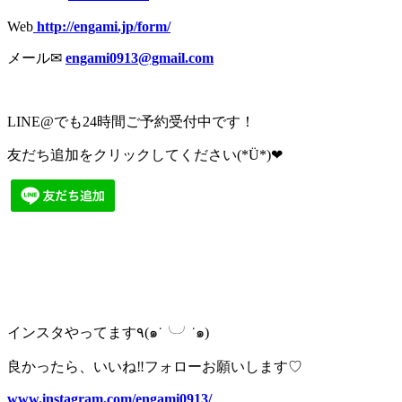
Web
http://engami.jp/form/
メール✉︎
engami0913@gmail.com
LINE@でも24時間ご予約受付中です！
友だち追加をクリックしてください(*Ü*)❤︎
インスタやってます٩(๑˙╰╯˙๑)
良かったら、いいね‼︎フォローお願いします♡
www.instagram.com/engami0913/