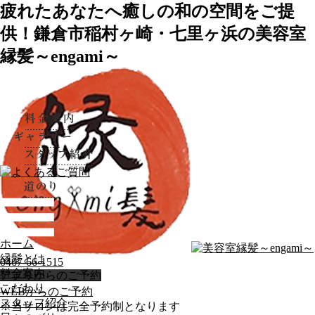
疲れたあなたへ癒しの和の空間をご提
供！鎌倉市稲村ヶ崎・七里ヶ浜の美容室
縁髪～engami～
ホーム
縁髪とは
0467-66-1515
料金案内
アプリからのご予約
こだわり
WEBからのご予約
スタッフ紹介
※当サロンは完全予約制となります