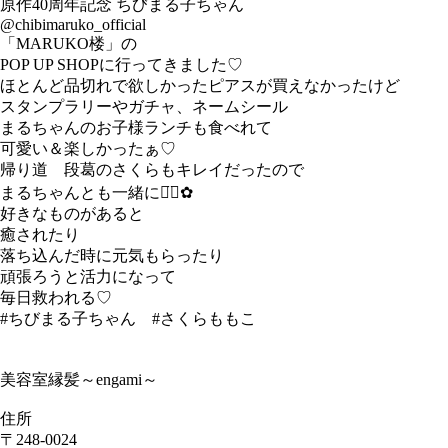
原作40周年記念 ちびまる子ちゃん
@chibimaruko_official
「MARUKO楼」の
POP UP SHOPに行ってきました♡
ほとんど品切れで欲しかったピアスが買えなかったけど
スタンプラリーやガチャ、ネームシール
まるちゃんのお子様ランチも食べれて
可愛い＆楽しかったぁ♡
帰り道 段葛のさくらもキレイだったので
まるちゃんとも一緒に◡̈⃝︎✿︎
好きなものがあると
癒されたり
落ち込んだ時に元気もらったり
頑張ろうと活力になって
毎日救われる♡
#ちびまる子ちゃん #さくらももこ
美容室縁髪～engami～
住所
〒248-0024