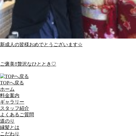
新成人の皆様おめでとうございます☆
ご褒美‼︎贅沢なひととき♡
TOPへ戻る
ホーム
料金案内
ギャラリー
スタッフ紹介
よくあるご質問
道のり
縁髪とは
こだわり