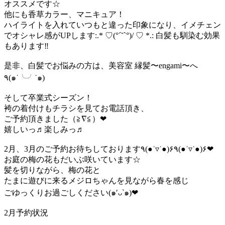
オススメです☆
他にも香草カラー、マニキュア！
ハイライトを入れていつもと違った印象になり、イメチェン
でオシャレ感がUPします:.* ♡(°´˘`°)/ ♡ *.: 白髪も馴染む効果
もあります‼︎
是非、白髪でお悩みの方は、美容室 縁髪〜engami〜へ
٩(๑˙╰╯˙๑)
そして卒業式シーズン！
袴の着付けもチラシを見てお電話頂き、
ご予約頂きました（≧∇≦）❤︎
嬉しいっ♬楽しみっ♬
2月、3月のご予約お待ちしております٩(●˙▿˙●)۶٩(●˙▿˙●)۶❤︎
お庭の梅の花もだいぶ咲いています☆
髪を切りながら、梅の花と
たまに遊びに来るメジロちゃんを見ながら春を感じ
ごゆっくりお過ごしください(๑′ᴗ‵๑)❤︎
2月予約状況