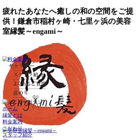
疲れたあなたへ癒しの和の空間をご提
供！鎌倉市稲村ヶ崎・七里ヶ浜の美容
室縁髪～engami～
ホーム
縁髪とは
料金案内
こだわり
スタッフ紹介