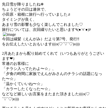
先日雪が降りましたね❄︎
ちょうどその日は連休で、
小田原・箱根に旅行へ行っていました♬
タイミングが良く、
あまり雪の影響も少なく楽しんでこれました♡
旅行については、次回綴りたいと思います٩(●˙▿˙●)۶
今回は縁髪（えんがみ）だより第7号、発行‼︎
をお伝えしたいとおもいます(((o(♡´▽`♡)o)))
2月あたまから配り始めてくれて（いつもありがとうござい
ます❤︎）
常連のお客様に
「チラシ入ってたわよ〜☆」、
「夕食の時間に家族でえんがみさんのチラシの話題になっ
た〜☆」
「温かくていいね〜☆」
「カラーしたくなった〜☆」
などなど嬉しいお言葉をまたまた頂きました(((o(♡
´▽`♡)o)))