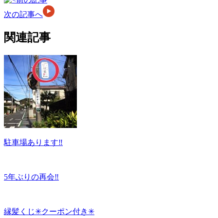
次の記事へ
関連記事
駐車場あります‼︎
5年ぶりの再会‼︎
縁髪くじ✳︎クーポン付き✳︎