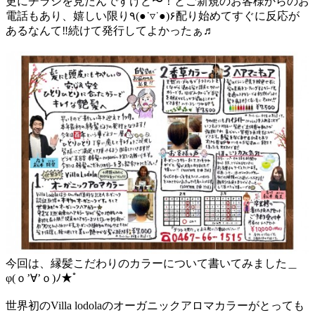
更にチラシを見たんですけど〜！とご新規のお客様からのお
電話もあり、嬉しい限り٩(●˙▿˙●)۶配り始めてすぐに反応が
あるなんて‼︎続けて発行してよかったぁ♬
今回は、縁髪こだわりのカラーについて書いてみました＿
φ(ｏ’∀’ｏ)ﾉ★ﾟ
世界初のVilla lodolaのオーガニックアロマカラーがとっても