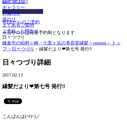
日々つづり
0467-66-1515
ギャラリー
アプリからのご予約
お知らせ
道のり
WEBからのご予約
よくあるご質問
ご予約・お問合せ
※当サロンは完全予約制となります
日々つづり
鎌倉市の稲村ヶ崎・七里ヶ浜の美容室縁髪～engami～ トッ
プ >
日々つづり
> 縁髪だより❤︎第七号 発行‼︎
日々つづり詳細
2017.02.13
縁髪だより❤︎第七号 発行‼︎
こんばんは(^O^)／