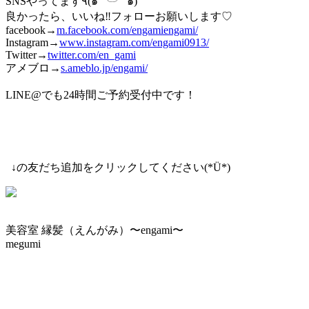
SNSやってます٩(๑˙╰╯˙๑)
良かったら、いいね‼︎フォローお願いします♡
facebook→
m.facebook.com/engamiengami/
Instagram→
www.instagram.com/engami0913/
Twitter→
twitter.com/en_gami
アメブロ→
s.ameblo.jp/engami/
LINE@でも24時間ご予約受付中です！
↓の友だち追加をクリックしてください(*Ü*)
美容室 縁髪（えんがみ）〜engami〜
megumi