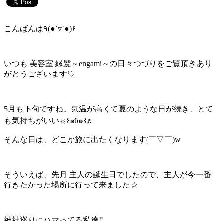
こんばんは٩(●˙▿˙●)۶
いつも 美容室 縁髪～engami～の日々つづりをご覧頂きあり
がとうございます♡
5月も下旬ですね。気温が高くて夏のような日が続き、とて
も気持ちがいい☼꒰๑ϋ๑꒱♬
そんな日は、どこか旅に出たくなります(￣▽￣)w
そういえば、先月 主人の誕生日でしたので、主人が今一番
行きたかった場所に行って来ました☆
神社巡りにハマってる私達‼︎