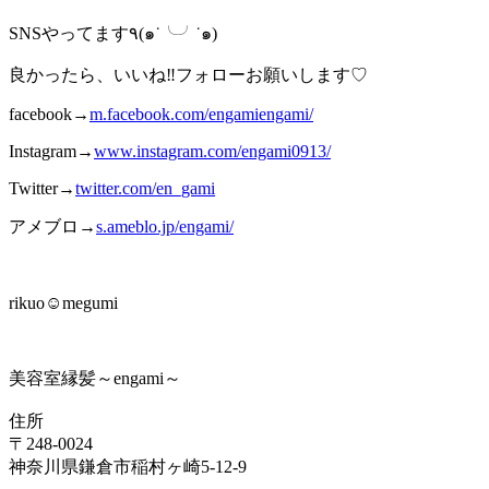
SNSやってます٩(๑˙╰╯˙๑)
良かったら、いいね‼︎フォローお願いします♡
facebook→
m.facebook.com/engamiengami/
Instagram→
www.instagram.com/engami0913/
Twitter→
twitter.com/en_gami
アメブロ→
s.ameblo.jp/engami/
rikuo☺︎megumi
美容室縁髪～engami～
住所
〒248-0024
神奈川県鎌倉市稲村ヶ崎5-12-9