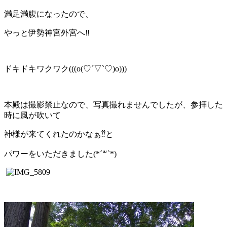
満足満腹になったので、
やっと伊勢神宮外宮へ‼︎
ドキドキワクワク(((o(♡´▽`♡)o)))
本殿は撮影禁止なので、写真撮れませんでしたが、参拝した
時に風が吹いて
神様が来てくれたのかなぁ⁇と
パワーをいただきました(*´꒳`*)