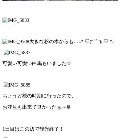
大きな杉の木からも…:.* ♡(°´˘`°)/ ♡ *.:
可愛い可愛い白馬もいました☆
ちょうど桜の時期に行ったので、
お花見も出来て良かったぁ～❁
1日目はこの辺で観光終了！