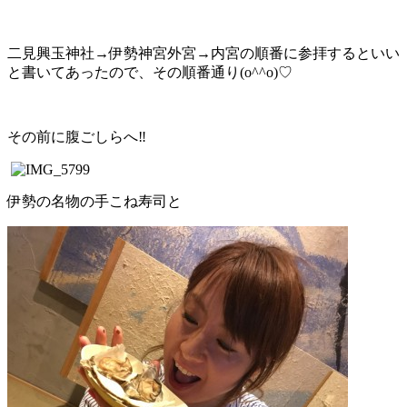
二見興玉神社→伊勢神宮外宮→内宮の順番に参拝するといい
と書いてあったので、その順番通り(o^^o)♡
その前に腹ごしらへ‼︎
伊勢の名物の手こね寿司と