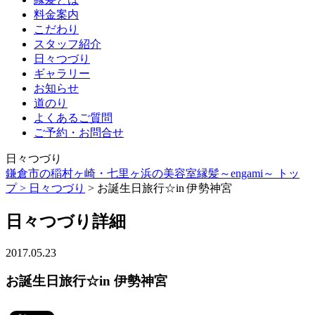
料金案内
こだわり
スタッフ紹介
日々つづり
ギャラリー
お知らせ
道のり
よくあるご質問
ご予約・お問合せ
日々つづり
鎌倉市の稲村ヶ崎・七里ヶ浜の美容室縁髪～engami～ トッ
プ >
日々つづり
> お誕生日旅行☆in 伊勢神宮
日々つづり詳細
2017.05.23
お誕生日旅行☆in 伊勢神宮