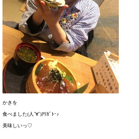
かきを
食べました(人´∀`)ｱﾘｶﾞﾄｰ♪
美味しいっ♡