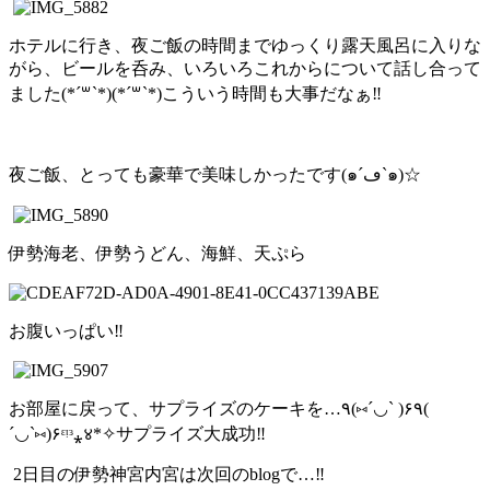
ホテルに行き、夜ご飯の時間までゆっくり露天風呂に入りな
がら、ビールを呑み、いろいろこれからについて話し合って
ました(*´꒳`*)(*´꒳`*)こういう時間も大事だなぁ‼︎
夜ご飯、とっても豪華で美味しかったです(๑´ڡ`๑)☆
伊勢海老、伊勢うどん、海鮮、天ぷら
お腹いっぱい‼︎
お部屋に戻って、サプライズのケーキを…٩(⑅´◡` )۶٩(
´◡`⑅)۶ᵋᵎᵌ⁎४*✧サプライズ大成功‼︎
2日目の伊勢神宮内宮は次回のblogで…‼︎