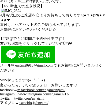
4/30（月）m(__)m予約いっぱいです。
【4/25時点での空き状況】
4月も沢山のご来店を心よりお待ちしております٩(●˙▿˙●)۶٩(●˙▿
˙●)۶❤︎
着付け、ヘアセットのご予約も承っております。
お気軽にお問い合わせください☆
LINE@でも24時間ご予約受付中です！
友だち追加をクリックしてください(*Ü*)❤︎
メール✉︎
engami0913@gmail.com
でもお気軽にお問い合わせく
ださい☆
SNSやってます٩(๑˙╰╯˙๑)
良かったら、いいね‼︎フォローお願いします♡
facebook→
m.facebook.com/engamiengami/
Instagram→
www.instagram.com/engami0913/
Twitter→
twitter.com/en_gami
アメブロ→
s.ameblo.jp/engami/