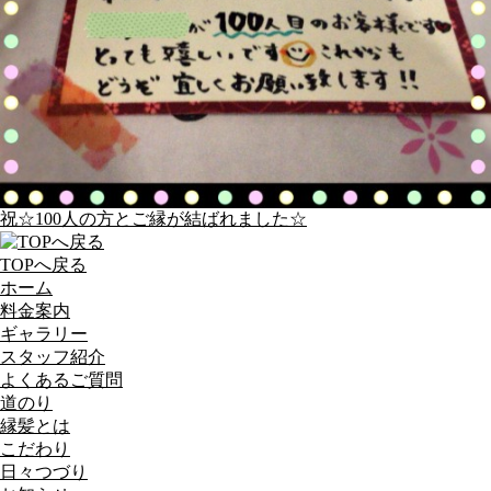
祝☆100人の方とご縁が結ばれました☆
TOPへ戻る
ホーム
料金案内
ギャラリー
スタッフ紹介
よくあるご質問
道のり
縁髪とは
こだわり
日々つづり