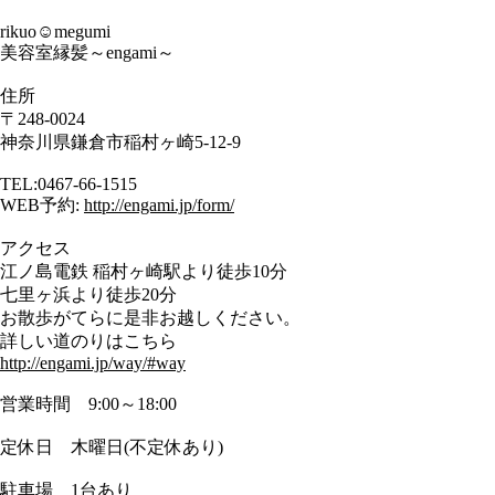
rikuo☺︎megumi
美容室縁髪～engami～
住所
〒248-0024
神奈川県鎌倉市稲村ヶ崎5-12-9
TEL:0467-66-1515
WEB予約:
http://engami.jp/form/
アクセス
江ノ島電鉄 稲村ヶ崎駅より徒歩10分
七里ヶ浜より徒歩20分
お散歩がてらに是非お越しください。
詳しい道のりはこちら
http://engami.jp/way/#way
営業時間 9:00～18:00
定休日 木曜日(不定休あり)
駐車場 1台あり