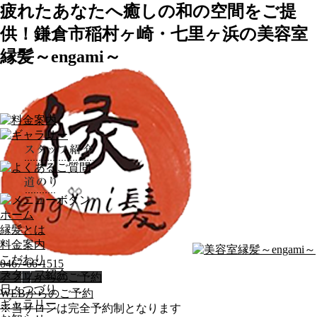
疲れたあなたへ癒しの和の空間をご提
供！鎌倉市稲村ヶ崎・七里ヶ浜の美容室
縁髪～engami～
ホーム
縁髪とは
料金案内
こだわり
0467-66-1515
スタッフ紹介
アプリからのご予約
日々つづり
WEBからのご予約
ギャラリー
※当サロンは完全予約制となります