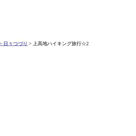
>
日々つづり
> 上高地ハイキング旅行☆2