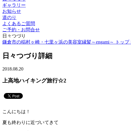
ギャラリー
お知らせ
道のり
よくあるご質問
ご予約・お問合せ
日々つづり
鎌倉市の稲村ヶ崎・七里ヶ浜の美容室縁髪～engami～ トップ 
日々つづり詳細
2018.08.20
上高地ハイキング旅行☆2
こんにちは！
夏も終わりに近づいてきて