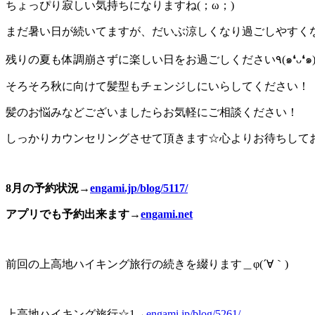
ちょっぴり寂しい気持ちになりますね(；ω；)
まだ暑い日が続いてますが、だいぶ涼しくなり過ごしやすく
残りの夏も体調崩さずに楽しい日をお過ごしください٩(๑
そろそろ秋に向けて髪型もチェンジしにいらしてください！
髪のお悩みなどございましたらお気軽にご相談ください！
しっかりカウンセリングさせて頂きます☆心よりお待ちして
8月の予約状況→
engami.jp/blog/5117/
アプリでも予約出来ます→
engami.net
前回の上高地ハイキング旅行の続きを綴ります＿φ(´∀｀)
上高地ハイキング旅行☆1→
engami.jp/blog/5261/