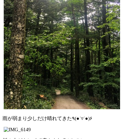
雨が弱まり少しだけ晴れてきた٩(●˙▿˙●)۶