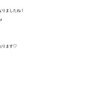
なりましたね！
❛ᴗ❛๑)۶
おります♡