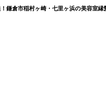
鎌倉市稲村ヶ崎・七里ヶ浜の美容室縁髪～