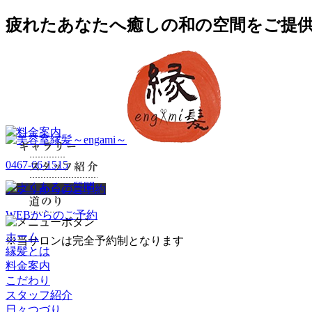
疲れたあなたへ癒しの和の空間をご提供！
0467-66-1515
アプリからのご予約
WEBからのご予約
ホーム
※当サロンは完全予約制となります
縁髪とは
料金案内
こだわり
スタッフ紹介
日々つづり