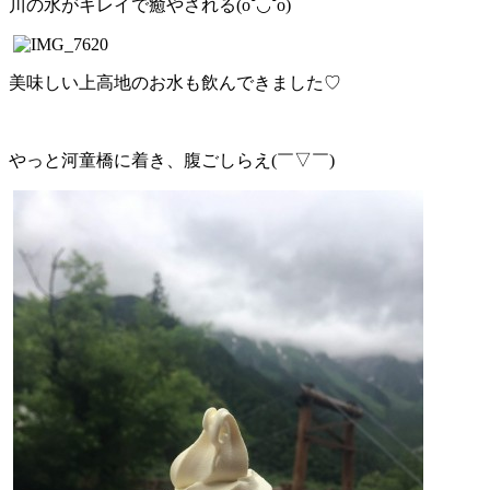
川の水がキレイで癒やされる(o˘◡˘o)
美味しい上高地のお水も飲んできました♡
やっと河童橋に着き、腹ごしらえ(￣▽￣)