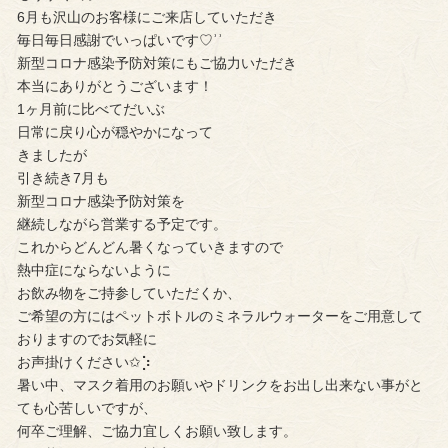
6月も沢山のお客様にご来店していただき
毎日毎日感謝でいっぱいです♡︎ʾʾ
新型コロナ感染予防対策にもご協力いただき
本当にありがとうございます！
1ヶ月前に比べてだいぶ
日常に戻り心が穏やかになって
きましたが
引き続き7月も
新型コロナ感染予防対策を
継続しながら営業する予定です。
これからどんどん暑くなっていきますので
熱中症にならないように
お飲み物をご持参していただくか、
ご希望の方にはペットボトルのミネラルウォーターをご用意して
おりますのでお気軽に
お声掛けください✩︎⡱
暑い中、マスク着用のお願いやドリンクをお出し出来ない事がと
ても心苦しいですが、
何卒ご理解、ご協力宜しくお願い致します。