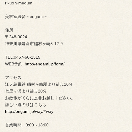
rikuo☺︎megumi
美容室縁髪～engami～
住所
〒248-0024
神奈川県鎌倉市稲村ヶ崎5-12-9
TEL:0467-66-1515
WEB予約:
http://engami.jp/form/
アクセス
江ノ島電鉄 稲村ヶ崎駅より徒歩10分
七里ヶ浜より徒歩20分
お散歩がてらに是非お越しください。
詳しい道のりはこちら
http://engami.jp/way/#way
営業時間 9:00～18:00