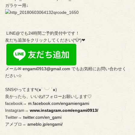
ガラケー用↓
LINE@でも24時間ご予約受付中です！
友だち追加をクリックしてください(*Ü*)❤︎
メール✉︎
engami0913@gmail.com
でもお気軽にお問い合わせく
ださい☆
SNSやってます٩(๑˙╰╯˙๑)
良かったら、いいね‼︎フォローお願いします♡
facebook→
m.facebook.com/engamiengami
Instagram→
www.instagram.com/engami0913/
Twitter→
twitter.com/en_gami
アメブロ→
ameblo.jp/engami/