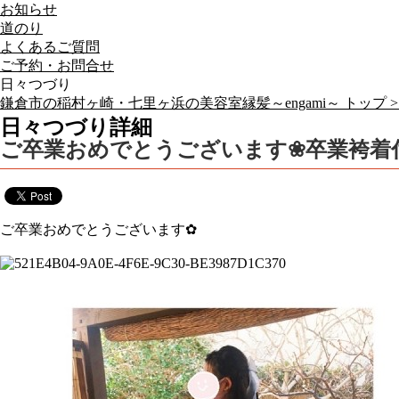
お知らせ
道のり
よくあるご質問
ご予約・お問合せ
日々つづり
鎌倉市の稲村ヶ崎・七里ヶ浜の美容室縁髪～engami～ トップ 
日々つづり詳細
ご卒業おめでとうございます❀卒業袴着
ご卒業おめでとうございます✿︎