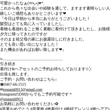
可愛かったなぁ(୨୧•͈ᴗ•͈)♥*.
これから色々な出会いや経験を通して、ますます素晴らしい人生
嬉しいご感想もありがとございます❤︎
『今日は早朝から本当にありがとうございました！
髪型はとても気に入っていましたし、
着物も着崩れること無く素敵に着付けて頂きましたし、お陰様
夕方に帰ってきたのですが
そのまま祖父母の家にお披露目しに行きました。
とても良い思い出になりました！
また機会があればお願い致します❤︎』
✁︎‥‥‥‥‥‥‥‥‥‥‥‥‥‥‥‥‥‥‥‥‥‥
引き続き
着付け&ヘアセットのご予約お待ちしております✩︎⡱
出張も致します。
ご予約・お問い合わせはこちら↓
☎︎0467-66-1515
✉︎
engami0913@gmail.com
InstagramのDMからでもご予約可能です＊
@engami0913
お気軽にお問い合わせください✿︎
#卒業おめでとう
#卒業袴
#袴着付け
#袴紐アレンジ
#袴ヘアアレ