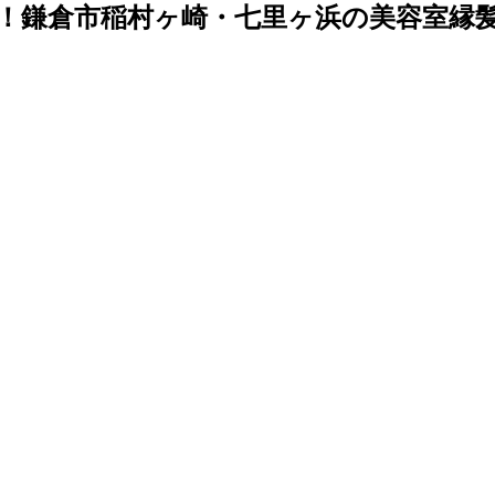
鎌倉市稲村ヶ崎・七里ヶ浜の美容室縁髪～e