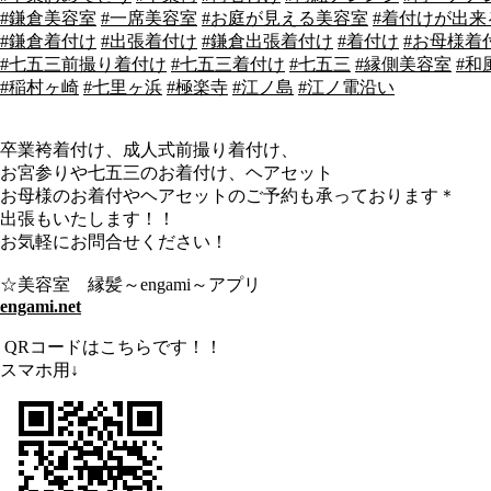
#鎌倉美容室
#一席美容室
#お庭が見える美容室
#着付けが出
#鎌倉着付け
#出張着付け
#鎌倉出張着付け
#着付け
#お母様着
#七五三前撮り着付け
#七五三着付け
#七五三
#縁側美容室
#和
#稲村ヶ崎
#七里ヶ浜
#極楽寺
#江ノ島
#江ノ電沿い
卒業袴着付け、成人式前撮り着付け、
お宮参りや七五三のお着付け、ヘアセット
お母様のお着付やヘアセットのご予約も承っております＊
出張もいたします！！
お気軽にお問合せください！
☆美容室 縁髪～engami～アプリ
engami.net
QRコードはこちらです！！
スマホ用↓