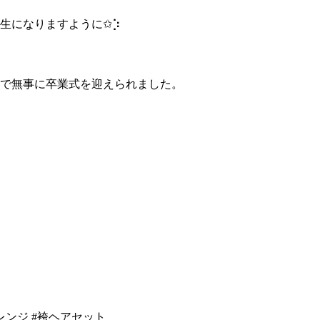
になりますように✩︎⡱
で無事に卒業式を迎えられました。
ンジ
#袴ヘアセット