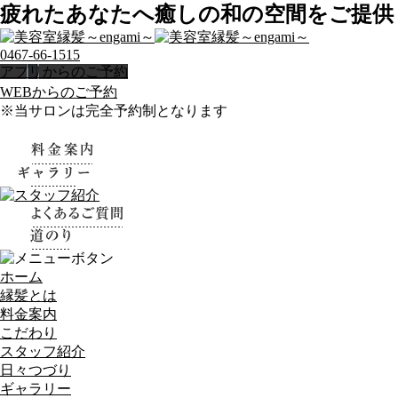
疲れたあなたへ癒しの和の空間をご提供！
0467-66-1515
アプリからのご予約
WEBからのご予約
※当サロンは完全予約制となります
ホーム
縁髪とは
料金案内
こだわり
スタッフ紹介
日々つづり
ギャラリー