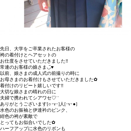
先日、大学をご卒業されたお客様の
袴の着付けとヘアセットの
お仕度をさせていただきました‼︎
常連のお客様の娘さま◡̈♥︎
以前、娘さまの成人式の前撮りの時に
お母さまのお着付けもさせていただきました✿︎
着付けのリピート嬉しいです‼︎
大切な娘さまの晴れの日に
夫婦で携われてシアワセ♡︎ʾʾ
ありがとうございます[○︎･v･]人[･v･●︎]
水色のお振袖と伊達衿のピンク、
紺色の袴が素敵で
とってもお似合いでした✿︎
ハーフアップに水色のリボンも