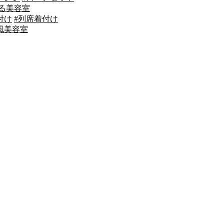
来る美容室
付け
#列席着付け
風美容室