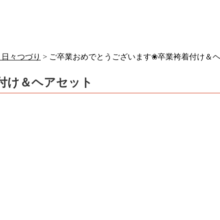
>
日々つづり
> ご卒業おめでとうございます❀卒業袴着付け＆
付け＆ヘアセット