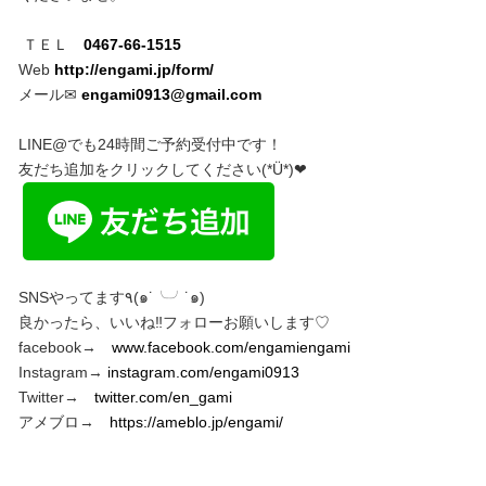
ＴＥＬ
0467-66-1515
Web
http://engami.jp/form/
メール✉︎
engami0913@gmail.com
LINE@でも24時間ご予約受付中です！
友だち追加をクリックしてください(*Ü*)❤︎
SNSやってます٩(๑˙╰╯˙๑)
良かったら、いいね‼︎フォローお願いします♡
facebook→
www.facebook.com/engamiengami
Instagram→
instagram.com/engami0913
Twitter→
twitter.com/en_gami
アメブロ→
https://ameblo.jp/engami/