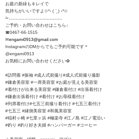
お庭の新緑もキレイで
気持ちがいいですよ✩︎*॰ ( ¨̮ ) ॰*✩︎
✁︎‥‥‥‥‥‥‥‥‥‥‥‥‥‥‥‥‥‥‥
ご予約・お問い合わせはこちら↓
☎︎0467-66-1515
✉︎
engami0913@gmail.com
InstagramのDMからでもご予約可能です＊
@engami0913
お気軽にお問い合わせください✿︎
#訪問着 #振袖 #成人式前撮り#成人式前撮り撮影
#鎌倉美容室 #一席美容室 #お庭が見える美容室
#着付けが出来る美容室 #鎌倉着付け #出張着付け
#鎌倉出張着付け #着付け #お母様着付け
#列席着付け#七五三前撮り着付け #七五三着付け
#七五三 #縁側美容室 #和風美容室
#稲村ヶ崎 #七里ヶ浜 #極楽寺 #江ノ島 #江ノ電沿い
#釣り #釣り好き夫婦 #ハンバーガー #コーヒー