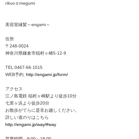
rikuo☺︎megumi
美容室縁髪～engami～
住所
〒248-0024
神奈川県鎌倉市稲村ヶ崎5-12-9
TEL:0467-66-1515
WEB予約:
http://engami.jp/form/
アクセス
江ノ島電鉄 稲村ヶ崎駅より徒歩10分
七里ヶ浜より徒歩20分
お散歩がてらに是非お越しください。
詳しい道のりはこちら
http://engami.jp/way/#way
営業時間 9:00～18:00