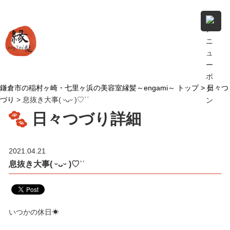
鎌倉市の稲村ヶ崎・七里ヶ浜の美容室縁髪～engami～ トップ >
日々つ
づり
> 息抜き大事( ᵕᴗᵕ )♡︎ʾʾ
日々つづり詳細
2021.04.21
息抜き大事( ᵕᴗᵕ )♡︎ʾʾ
いつかの休日☀︎