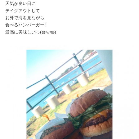
天気が良い日に
テイクアウトして
お外で海を見ながら
食べるハンバーガー‼︎
最高に美味しいっ(◍•ᴗ•◍)