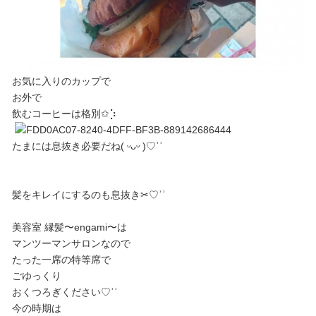
お気に入りのカップで
お外で
飲むコーヒーは格別✩︎⡱
たまには息抜き必要だね( ᵕᴗᵕ )♡︎ʾʾ
髪をキレイにするのも息抜き✂︎♡︎ʾʾ
美容室 縁髪〜engami〜は
マンツーマンサロンなので
たった一席の特等席で
ごゆっくり
おくつろぎください♡︎ʾʾ
今の時期は