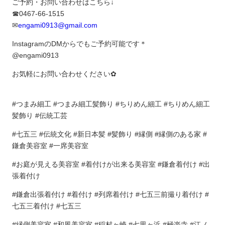
ご予約・お問い合わせはこちら↓
☎︎0467-66-1515
✉︎
engami0913@gmail.com
InstagramのDMからでもご予約可能です＊
@engami0913
お気軽にお問い合わせください✿︎
#つまみ細工 #つまみ細工髪飾り #ちりめん細工 #ちりめん細工
髪飾り #伝統工芸
#七五三 #伝統文化 #新日本髪 #髪飾り #縁側 #縁側のある家 #
鎌倉美容室 #一席美容室
#お庭が見える美容室 #着付けが出来る美容室 #鎌倉着付け #出
張着付け
#鎌倉出張着付け #着付け #列席着付け #七五三前撮り着付け #
七五三着付け #七五三
#縁側美容室 #和風美容室 #稲村ヶ崎 #七里ヶ浜 #極楽寺 #江ノ