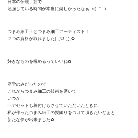
日本の伝統工芸で
勉強している時間が本当に楽しかったなぁ_φ( ˙꒳​˙ )
つまみ細工士とつまみ細工アーティスト！
２つの資格が取れました( ´͈ ᗨ `͈ )◞✿︎
好きなものを極めるっていいね✿︎
座学のみだったので
これからつまみ細工の技術を磨いて
いつか
ヘアセットも着付けもさせていただいたときに、
私が作ったつまみ細工の髪飾りをつけて頂きたいなぁと
新たな夢が出来ました✿︎