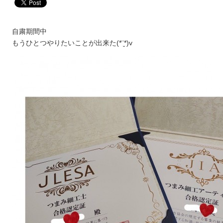
自粛期間中
もうひとつやりたいことが出来た(*¨̮*)v