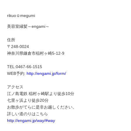
rikuo☺︎megumi
美容室縁髪～engami～
住所
〒248-0024
神奈川県鎌倉市稲村ヶ崎5-12-9
TEL:0467-66-1515
WEB予約:
http://engami.jp/form/
アクセス
江ノ島電鉄 稲村ヶ崎駅より徒歩10分
七里ヶ浜より徒歩20分
お散歩がてらに是非お越しください。
詳しい道のりはこちら
http://engami.jp/way/#way