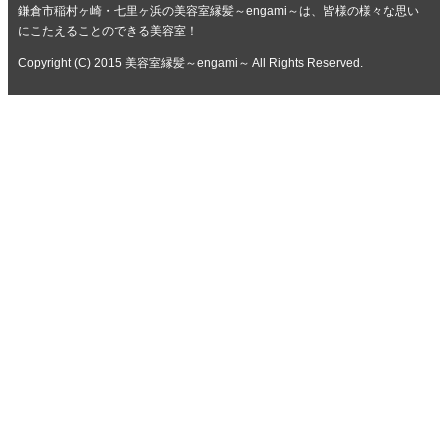
鎌倉市稲村ヶ崎・七里ヶ浜の美容室縁髪～engami～は、皆様の様々な思い
にこたえることのできる美容室！
Copyright (C) 2015 美容室縁髪～engami～ All Rights Reserved.