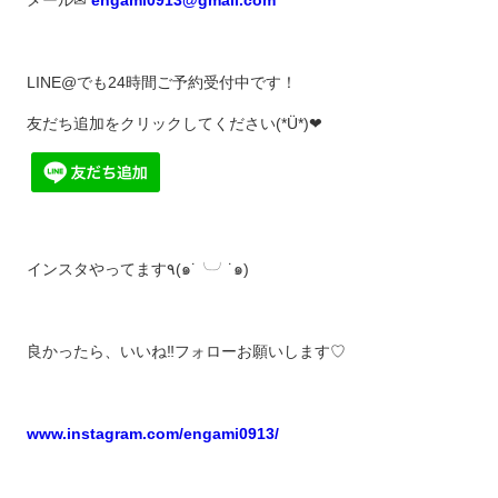
LINE@でも24時間ご予約受付中です！
友だち追加をクリックしてください(*Ü*)❤︎
インスタやってます٩(๑˙╰╯˙๑)
良かったら、いいね‼︎フォローお願いします♡
www.instagram.com/engami0913/