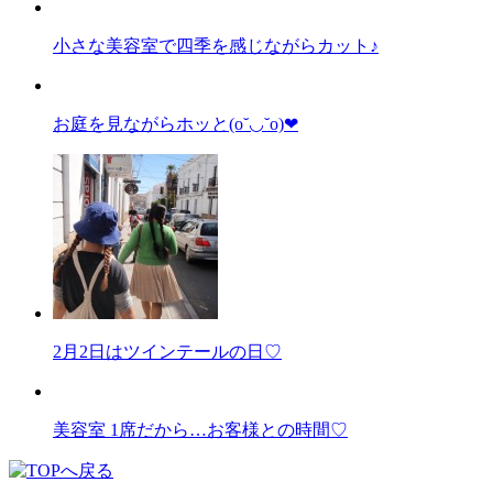
小さな美容室で四季を感じながらカット♪
お庭を見ながらホッと(o˘◡˘o)❤︎
2月2日はツインテールの日♡
美容室 1席だから…お客様との時間♡