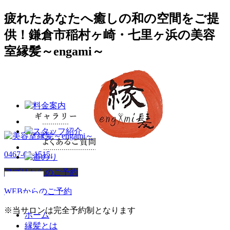
疲れたあなたへ癒しの和の空間をご提
供！鎌倉市稲村ヶ崎・七里ヶ浜の美容
室縁髪～engami～
0467-66-1515
アプリからのご予約
WEBからのご予約
※当サロンは完全予約制となります
ホーム
縁髪とは