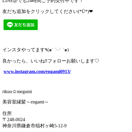
LINE@でも24時間ご予約受付中です！
友だち追加をクリックしてください(*Ü*)❤︎
インスタやってます٩(๑˙╰╯˙๑)
良かったら、いいね‼︎フォローお願いします♡
www.instagram.com/engami0913/
rikuo☺︎megumi
美容室縁髪～engami～
住所
〒248-0024
神奈川県鎌倉市稲村ヶ崎5-12-9