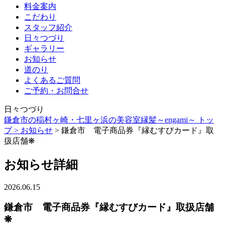
料金案内
こだわり
スタッフ紹介
日々つづり
ギャラリー
お知らせ
道のり
よくあるご質問
ご予約・お問合せ
日々つづり
鎌倉市の稲村ヶ崎・七里ヶ浜の美容室縁髪～engami～ トッ
プ >
お知らせ
> 鎌倉市 電子商品券『縁むすびカード』取
扱店舗❋
お知らせ詳細
2026.06.15
鎌倉市 電子商品券『縁むすびカード』取扱店舗
❋